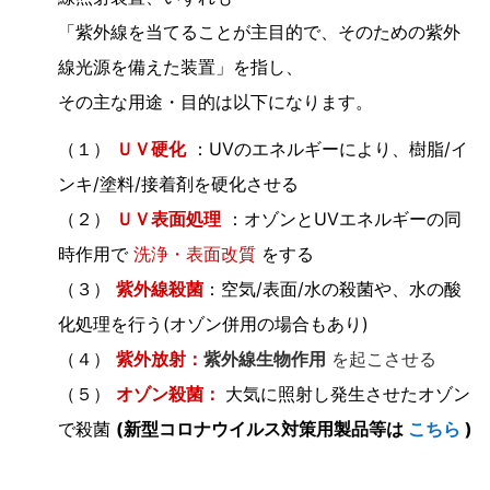
「紫外線を当てることが主目的で、そのための紫外
線光源を備えた装置」を指し、
その主な用途・目的は以下になります。
（１）
ＵＶ硬化
：UVのエネルギーにより、樹脂/イ
ンキ/塗料/接着剤を硬化させる
（２）
ＵＶ表面処理
：オゾンとUVエネルギーの同
時作用で
洗浄・表面改質
をする
（３）
紫外線殺菌
：空気/表面/水の殺菌や、水の酸
化処理を行う(オゾン併用の場合もあり)
（４）
紫外放射：
紫外線生物作用
を起こさせる
（５）
オゾン殺菌：
大気に照射し発生させたオゾン
で殺菌
(新型コロナウイルス対策用製品等は
こちら
)