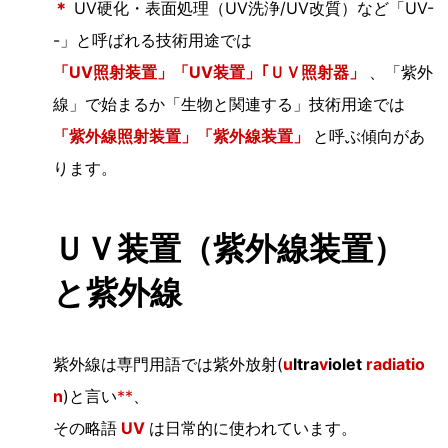
＊
UV硬化・表面処理（UV洗浄/UV改質）など「UV-
-」と呼ばれる技術用途では
「UV照射装置」「UV装置」｢ＵＶ照射器」
、「紫外
線」で始まるか「生物と関連する」技術用途では
「紫外線照射装置」「紫外線装置」
と呼ぶ傾向があ
ります。
ＵＶ装置（紫外線装置）
と紫外線
紫外線は専門用語では紫外放射(
u
ltra
v
iolet
radiatio
n
)と言い
**
、
その略語
UV
は日常的に使われています。