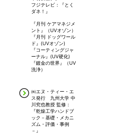
フジテレビ：『とく
ダネ！』
『月刊 ケアマネジメ
ント』（UVオゾン）
『月刊 ドッグワール
ド』(UVオゾン)
『コーティングジャ
ーナル』(UV硬化)
『鍍金の世界』（UV
洗浄）
㈱エヌ・ティー・エ
ス発行 九州大学 中
川究也教授 監修：
『乾燥工学ハンドブ
ック－基礎・メカニ
ズム・評価・事例
－』