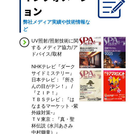
ョン
弊社メディア実績や技術情報な
ど
UV照射/照射技術に関
する メディア協力/ア
ドバイス/取材
NHKテレビ『ダーク
サイドミステリー』
日本テレビ：『所さ
んの目がテン！』 /
『ＺＩＰ！』
ＴＢＳテレビ：『は
なまるマーケット -紫
外線対策-』
ＴＶ東京：『真・聖
杯伝説 (水川あさみ
中村獅童）』