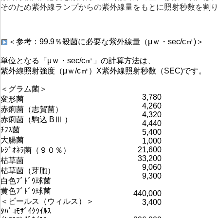
そのため紫外線ランプからの紫外線量をもとに照射秒数を割
＜参考：99.9％殺菌に必要な紫外線量（μｗ・sec/c㎡)＞
単位となる「μｗ・sec/c㎡」の計算方法は、
紫外線照射強度（μｗ/c㎡）X紫外線照射秒数（SEC)です。
＜グラム菌＞
3,780
変形菌
4,260
赤痢菌（志賀菌）
4,320
赤痢菌（駒込 BⅢ ）
4,440
ﾁﾌｽ菌
5,400
大腸菌
1,000
21,600
ﾚｼﾞｵﾈﾗ菌（９０％）
33,200
枯草菌
9,060
枯草菌（芽胞）
9,300
白色ﾌﾞﾄﾞｳ球菌
黄色ﾌﾞﾄﾞｳ球菌
440,000
＜ビールス（ウィルス）＞
3,400
ﾀﾊﾞｺﾓｻﾞｲｸｳｲﾙｽ