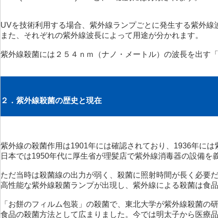
UVを技術利用する場合、紫外線ランプごとに発生する紫外線
また、それぞれの紫外線波長によって用途が分かれます。
紫外線殺菌には２５４ｎｍ（ナノ・メートル）の波長を出す
２．紫外線殺菌の歴史と現在
紫外線の殺菌作用は1901年には確認されており、1936年
日本では1950年代に厚生省が理髪店で紫外線消毒器の設備
ただ当時は殺菌線の出力が弱く、殺菌に照射時間が長く必要
高性能な紫外線殺菌ランプが出現し、紫外線による殺菌は食
「お餅のフィルム包装」の殺菌で、東北大学が紫外線殺菌の
食品の殺菌方法として広まりました。今では明太子から医療