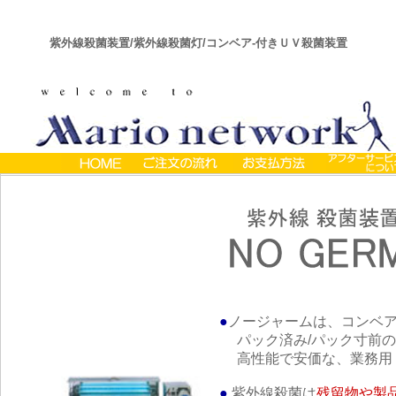
紫外線殺菌装置/紫外線殺菌灯/コンベア‐付きＵＶ殺菌装置
●
ノージャームは、コンベ
パック済み/パック寸前の
高性能で安価な、業務用 
●
紫外線殺菌は
残留物や製