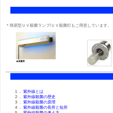
＊簡易型ＵＶ殺菌ランプ/ＵＶ殺菌灯もご用意しています。
１．
紫外線とは
２．
紫外線殺菌の歴史
３．
紫外線殺菌の原理
４．
紫外線殺菌の長所と短所
５．
紫外線殺菌の考え方