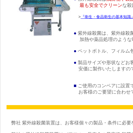
最も安全でクリーン
な殺
>
『衛生・食品衛生の基本知識
●
紫外線殺菌は、紫外線殺
加熱や薬品処理のような
●
ペットボトル、フィルム
●
製品サイズや形状などお
安価に製作いたしますので
■
ご使用のコンベアに設置
お客様のご要望に合わせて
弊社 紫外線殺菌装置は、お客様個々の製品・条件に必要