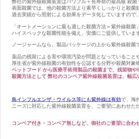
弊社の紫外線殺菌装置はパワフル＋長寿命の最高級 殺菌
表面殺菌では、他の殺菌方法より素早くしっかりと殺菌
過去実績から照射による効果をデータ化していますので
「オートメーションに最も適した殺菌方法＝紫外線殺菌
ハイスペックな殺菌性能を備え、安価にご提供していま
ノージャームなら、製品パッケージの上から紫外線殺菌
薬品の残留による害や環境汚染が問題となっていること
厚生省が紫外線殺菌の有効性を公認する分野や殺菌対象
ペットフード から医療手術用製品の殺菌まで、
残留物や
殺菌方法として 弊社のコンベア紫外線殺菌装置は、幅広
鳥インフルエンザ・ウイルス等にも紫外線は有効
で、海
ニーズに対応した紫外線殺菌装置を、ご要望にあわせた
コンベア付き・コンベア無しなど、御社のご要望に合わ