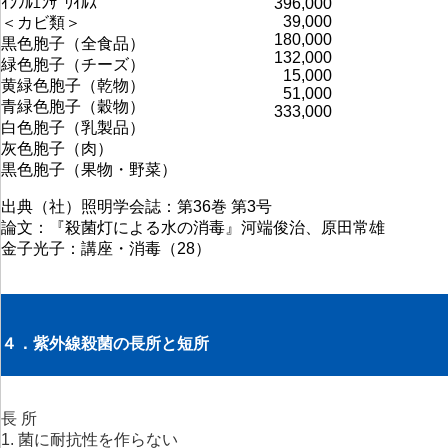
ｲﾝﾌﾙｴﾝｻﾞｳｲﾙｽ
396,000
39,000
＜カビ類＞
180,000
黒色胞子（全食品）
132,000
緑色胞子（チーズ）
15,000
黄緑色胞子（乾物）
51,000
青緑色胞子（穀物）
333,000
白色胞子（乳製品）
灰色胞子（肉）
黒色胞子（果物・野菜）
出典（社）照明学会誌：第36巻 第3号
論文：『殺菌灯による水の消毒』河端俊治、原田常雄
金子光子：講座・消毒（28）
４．紫外線殺菌の長所と短所
長 所
1. 菌に耐抗性を作らない